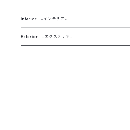
Interior -インテリア-
kitchen -キッチン-
Exterior -エクステリア-
Dining -ダイニング-
dining-chair -ダイニングチェア-
Living -リビング-
dining-table -ダイニングテーブル-
tv-board -テレビボード-
Laundry-Room -ランドリールーム-
other-dining -その他（ダイニング）-
cabinet-shelf -キャビネット・シェルフ-
Din -書斎-
side-table -サイドテーブル-
Entrance -玄関・玄関ホール-