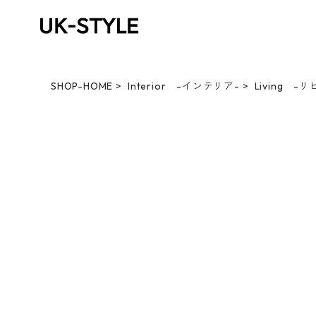
SHOP-HOME
Interior -インテリア-
Living -