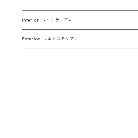
Interior -インテリア-
kitchen -キッチン-
Exterior -エクステリア-
Dining -ダイニング-
dining-chair -ダイニングチェア-
Living -リビング-
dining-table -ダイニングテーブル-
tv-board -テレビボード-
Laundry-Room -ランドリールーム-
other-dining -その他（ダイニング）-
cabinet-shelf -キャビネット・シェルフ-
Din -書斎-
side-table -サイドテーブル-
Entrance -玄関・玄関ホール-