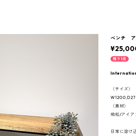
ベンチ ア
¥25,00
残り1点
Internatio
〈サイズ〉
W1200,D27
〈素材〉
地松/アイア
日常に溶け