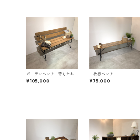
ガーデンベンチ 背もたれ
一枚板ベンチ
付き
¥105,000
¥75,000