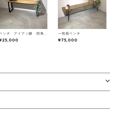
ベンチ アイアン脚 四角
一枚板ベンチ
タイプ
¥25,000
¥75,000