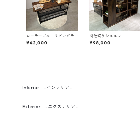
ローテーブル リビングテ
間仕切りシェルフ
ーブル ベンチ メッシュ
¥42,000
¥98,000
棚
Interior -インテリア-
kitchen -キッチン-
Exterior -エクステリア-
Dining -ダイニング-