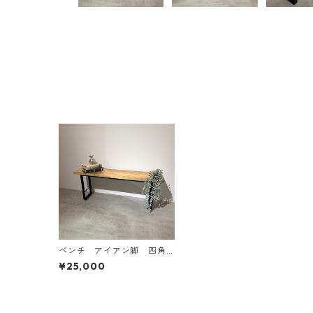
ベンチ アイアン脚 四角
タイプ
¥25,000