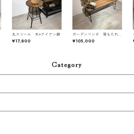
丸スツール 木×アイアン脚
ガーデンベンチ 背もたれ
付き
¥17,800
¥105,000
Category