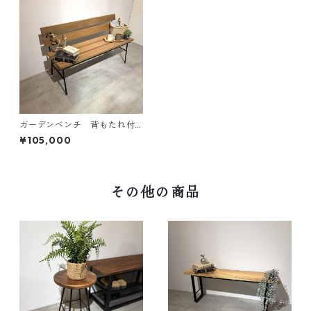
ガーデンベンチ 背もたれ付
き
¥105,000
その他の商品