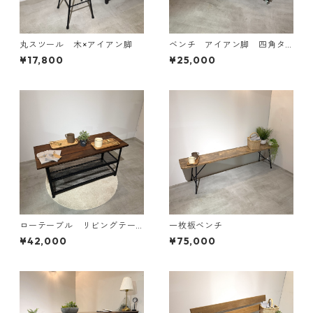
丸スツール 木×アイアン脚
ベンチ アイアン脚 四角タ
イプ
¥17,800
¥25,000
ローテーブル リビングテー
一枚板ベンチ
ブル ベンチ メッシュ棚
¥42,000
¥75,000