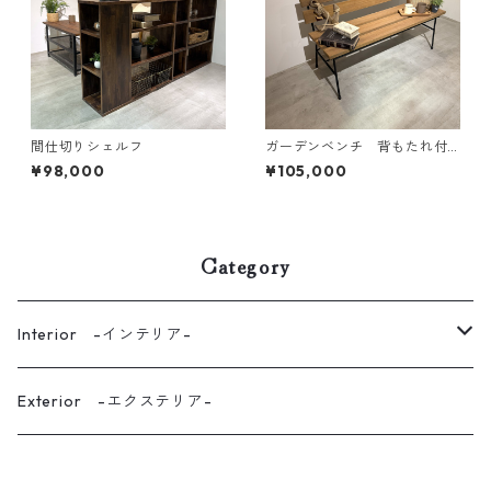
間仕切りシェルフ
ガーデンベンチ 背もたれ付
き
¥98,000
¥105,000
Category
Interior -インテリア-
kitchen -キッチン-
Exterior -エクステリア-
Dining -ダイニング-