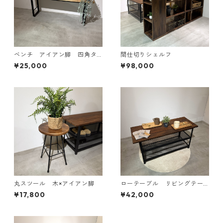
ベンチ アイアン脚 四角タ
間仕切りシェルフ
イプ
¥25,000
¥98,000
丸スツール 木×アイアン脚
ローテーブル リビングテー
ブル ベンチ メッシュ棚
¥17,800
¥42,000